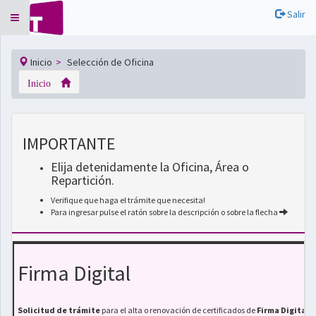
Salir
Toggle
navigation
Inicio
Selección de Oficina
Inicio
IMPORTANTE
Elija detenidamente la Oficina, Área o
Repartición.
Verifique que haga el trámite que necesita!
Para ingresar pulse el ratón sobre la descripción o sobre la flecha
Firma Digital
Solicitud de trámite
para el alta o renovación de certificados de
Firma Digita
l.